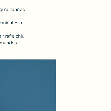
squ'à l'année 
anicules a 
r rafraichir, 
ommandes.