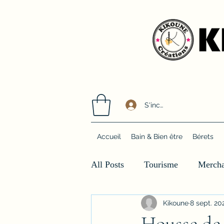
S'incrire / Se connecter
Accueil
Bain & Bien être
Bérets
All Posts
Tourisme
Mercha
Kikoune
8 sept. 20
Housse de 