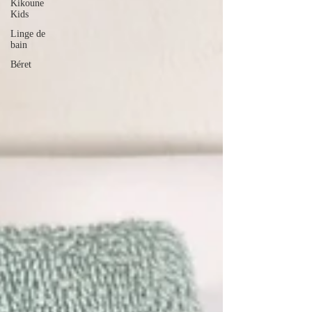
Kikoune
Kids
Linge de
bain
Béret