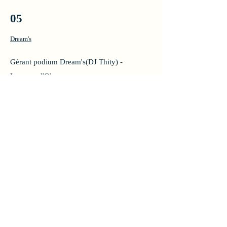
05
Dream's
Gérant podium Dream's(DJ Thity) -
Laroque d'Olmes.
Retrouvez lors de ces soirées des goodies
que je lui confectionne.