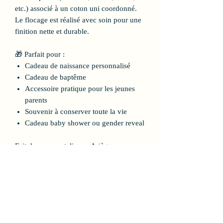
etc.) associé à un coton uni coordonné.
Le flocage est réalisé avec soin pour une
finition nette et durable.
🎁 Parfait pour :
Cadeau de naissance personnalisé
Cadeau de baptême
Accessoire pratique pour les jeunes
parents
Souvenir à conserver toute la vie
Cadeau baby shower ou gender reveal
Fait dans mon atelier en Ariège.
Vous pouvez suivre me suivre sur
instagram
: https://www.instagram.com/kikounecrea
tions/