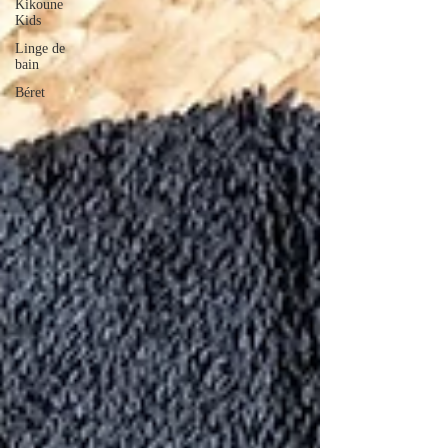
Kikoune
Kids
Linge de
bain
Béret