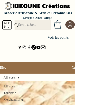
Broderie Artisanale & Articles Personnalisés
Laroque d'Olmes - Ariège
ME
NU
Voir les points
Blog
All Posts
All Posts
Tourisme
Merchandising