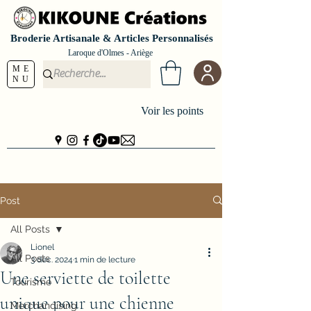
Broderie Artisanale & Articles Personnalisés
Laroque d'Olmes - Ariège
ME
NU
Voir les points
Post
All Posts
Lionel
All Posts
3 déc. 2024
1 min de lecture
Une serviette de toilette
Tourisme
unique pour une chienne
Merchandising