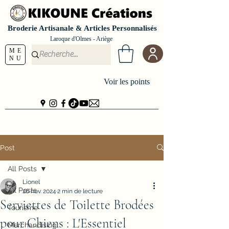
Broderie Artisanale & Articles Personnalisés
Laroque d'Olmes - Ariège
ME
NU
Voir les points
Post
All Posts
Lionel
All Posts
26 nov. 2024
2 min de lecture
Serviettes de Toilette Brodées
Tourisme
pour Chiens : L'Essentiel
Merchandising