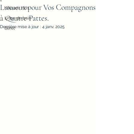
Luxueux pour Vos Compagnons
Kikoune Kids
à Quatre Pattes.
Linge de bain
Dernière mise à jour :
4 janv. 2025
Béret