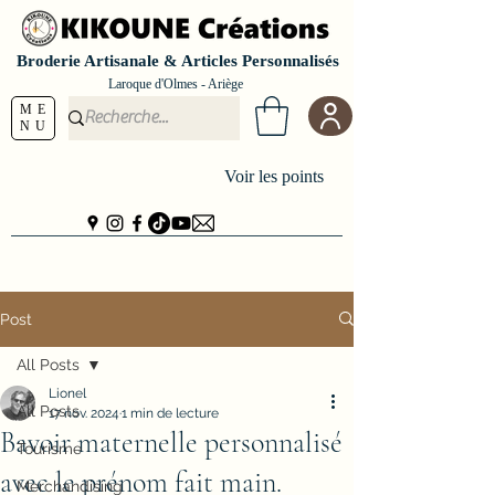
Broderie Artisanale & Articles Personnalisés
Laroque d'Olmes - Ariège
ME
NU
Voir les points
Post
All Posts
Lionel
All Posts
17 nov. 2024
1 min de lecture
Bavoir maternelle personnalisé
Tourisme
avec le prénom fait main.
Merchandising