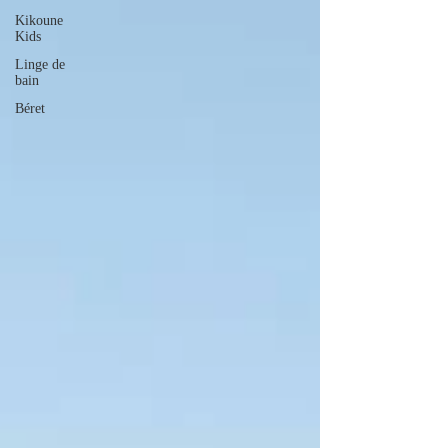
Kikoune
Kids
Linge de
bain
Béret